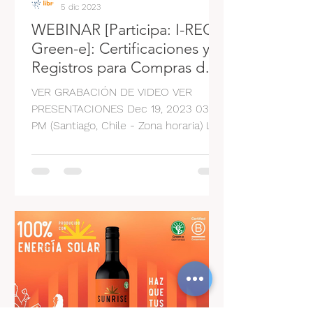
5 dic 2023
WEBINAR [Participa: I-REC,
Green-e]: Certificaciones y
Registros para Compras de
Energía Renovable en
VER GRABACIÓN DE VIDEO VER
Latinoamérica
PRESENTACIONES Dec 19, 2023 03:00
PM (Santiago, Chile - Zona horaria) Las
Compras Voluntarias de Energía...