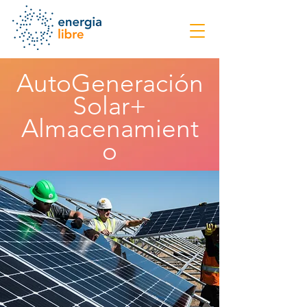
AutoGeneración
Solar+
Almacenamient
o