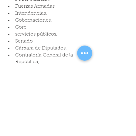
Fuerzas Armadas 
Intendencias, 
Gobernaciones, 
Gore, 
servicios públicos, 
Senado 
Cámara de Diputados, 
Contraloría General de la 
República, 
Banco Central, el Ministerio 
Público,
Servicio Electoral, 
Consejo Nacional de Televisión 
y el Consejo para la 
Transparencia, 
Fuerzas de Orden y Seguridad 
Pública, 
Algunos de estos deberán reportar al 
Ministerio de Energía los consumos 